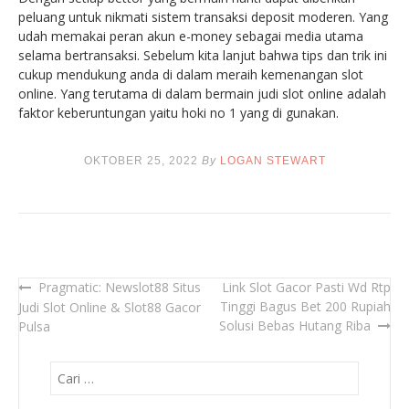
peluang untuk nikmati sistem transaksi deposit moderen. Yang
udah memakai peran akun e-money sebagai media utama
selama bertransaksi. Sebelum kita lanjut bahwa tips dan trik ini
cukup mendukung anda di dalam meraih kemenangan slot
online. Yang terutama di dalam bermain judi slot online adalah
faktor keberuntungan yaitu hoki no 1 yang di gunakan.
OKTOBER 25, 2022
By
LOGAN STEWART
Pragmatic: Newslot88 Situs
Link Slot Gacor Pasti Wd Rtp
Navigasi
Tinggi Bagus Bet 200 Rupiah
Judi Slot Online & Slot88 Gacor
pos
Solusi Bebas Hutang Riba
Pulsa
Cari
untuk: