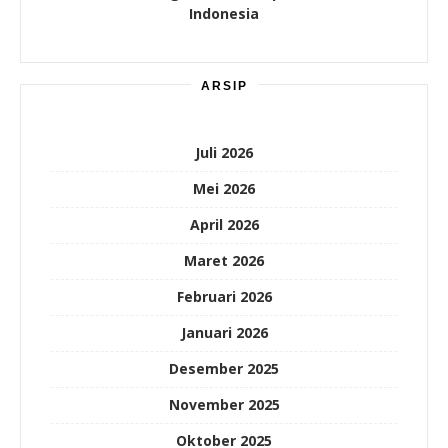
Indonesia
ARSIP
Juli 2026
Mei 2026
April 2026
Maret 2026
Februari 2026
Januari 2026
Desember 2025
November 2025
Oktober 2025