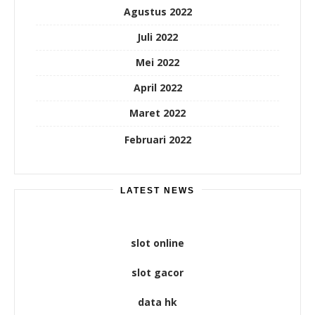
Agustus 2022
Juli 2022
Mei 2022
April 2022
Maret 2022
Februari 2022
LATEST NEWS
slot online
slot gacor
data hk