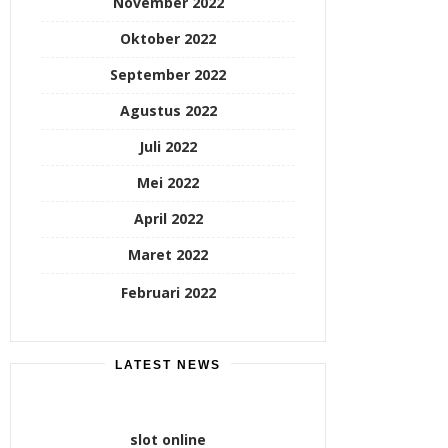
November 2022
Oktober 2022
September 2022
Agustus 2022
Juli 2022
Mei 2022
April 2022
Maret 2022
Februari 2022
LATEST NEWS
slot online