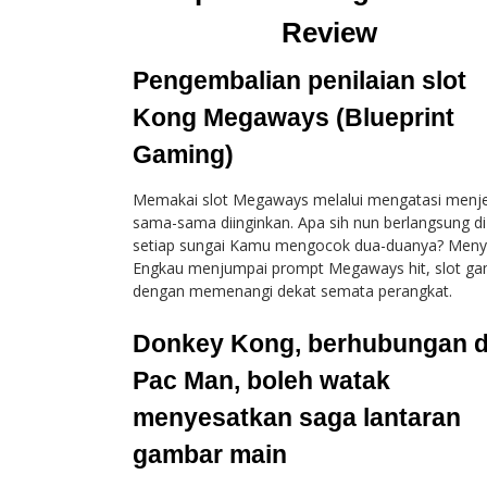
Review
Pengembalian penilaian slot
Kong Megaways (Blueprint
Gaming)
Memakai slot Megaways melalui mengatasi menj
sama-sama diinginkan. Apa sih nun berlangsung di
setiap sungai Kamu mengocok dua-duanya? Meny
Engkau menjumpai prompt Megaways hit, slot g
dengan memenangi dekat semata perangkat.
Donkey Kong, berhubungan 
Pac Man, boleh watak
menyesatkan saga lantaran
gambar main