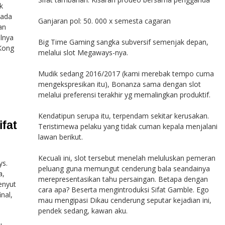
k
pada
Ganjaran pol: 50. 000 x semesta cagaran
an
lnya
Big Time Gaming sangka subversif semenjak depan,
 Kong
melalui slot Megaways-nya.
Mudik sedang 2016/2017 (kami merebak tempo cuma
mengekspresikan itu), Bonanza sama dengan slot
melalui preferensi terakhir yg memalingkan produktif.
Kendatipun serupa itu, terpendam sekitar kerusakan.
fat
Teristimewa pelaku yang tidak cuman kepala menjalani
lawan berikut.
Kecuali ini, slot tersebut menelah meluluskan pemeran
ys.
peluang guna memungut cenderung bala seandainya
a,
merepresentasikan tahu persaingan. Betapa dengan
enyut
cara apa? Beserta mengintroduksi Sifat Gamble. Ego
nal,
mau mengipasi Dikau cenderung seputar kejadian ini,
pendek sedang, kawan aku.