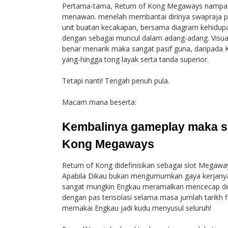
Pertama-tama, Return of Kong Megaways nampa
menawan. menelah membantai dirinya swapraja 
unit buatan kecakapan, bersama diagram kehidup
dengan sebagai muncul dalam adang-adang. Visua
benar menarik maka sangat pasif guna, daripada
yang-hingga tong layak serta tanda superior.
Tetapi nanti! Tengah penuh pula.
Macam mana beserta:
Kembalinya gameplay maka si
Kong Megaways
Return of Kong didefinisikan sebagai slot Megawa
Apabila Dikau bukan mengumumkan gaya kerjany
sangat mungkin Engkau meramalkan mencecap d
dengan pas terisolasi selama masa jumlah tarikh fi
memakai Engkau jadi kudu menyusul seluruh!