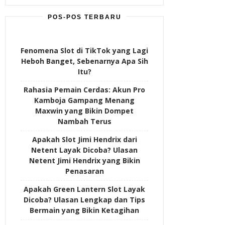
POS-POS TERBARU
Fenomena Slot di TikTok yang Lagi
Heboh Banget, Sebenarnya Apa Sih
Itu?
Rahasia Pemain Cerdas: Akun Pro
Kamboja Gampang Menang
Maxwin yang Bikin Dompet
Nambah Terus
Apakah Slot Jimi Hendrix dari
Netent Layak Dicoba? Ulasan
Netent Jimi Hendrix yang Bikin
Penasaran
Apakah Green Lantern Slot Layak
Dicoba? Ulasan Lengkap dan Tips
Bermain yang Bikin Ketagihan