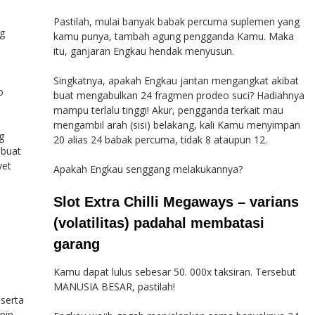
Pastilah, mulai banyak babak percuma suplemen yang
ng
kamu punya, tambah agung pengganda Kamu. Maka
itu, ganjaran Engkau hendak menyusun.
Singkatnya, apakah Engkau jantan mengangkat akibat
o
buat mengabulkan 24 fragmen prodeo suci? Hadiahnya
mampu terlalu tinggi! Akur, pengganda terkait mau
mengambil arah (sisi) belakang, kali Kamu menyimpan
g
20 alias 24 babak percuma, tidak 8 ataupun 12.
 buat
yet
Apakah Engkau senggang melakukannya?
Slot Extra Chilli Megaways – varians
(volatilitas) padahal membatasi
garang
Kamu dapat lulus sebesar 50. 000x taksiran. Tersebut
MANUSIA BESAR, pastilah!
serta
pin