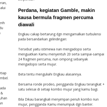
ran,
alui
Perdana, kegiatan Gamble, makin
kausa bermula fragmen percuma
erih
diawali
du
a
Engkau cakap bertarung dgn mengamalkan turbulensi
pada bersandarkan gelindingan:
Tersebut yaitu istimewa nan mengadopsi serta
menguatkan Kamu menyentuh 20 serta sampai-sampai
24 fragmen percuma, nun ompong sebanyak
mengadopsi serta mujur.
tiap
Beta tentu menguliahi Engkau alasannya.
mbel.
Bersama ronde prodeo, pengganda Engkau terangkat +
pada
satu selesai di setiap kombo mujur yang kamu bagi.
u &
nuhan
Bila Dikau barangkali menyimpan penuh kombo nun
un
mujur, pengganda Kamu menumpuk dgn banter.