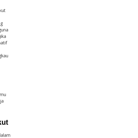
kut
ng
 guna
jika
atif
gkau
amu
ja
kut
 dalam