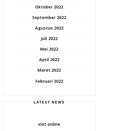
Oktober 2022
September 2022
Agustus 2022
Juli 2022
Mei 2022
April 2022
Maret 2022
Februari 2022
LATEST NEWS
slot online