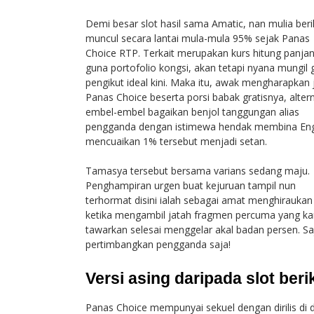
Demi besar slot hasil sama Amatic, nan mulia beri
muncul secara lantai mula-mula 95% sejak Panas
Choice RTP. Terkait merupakan kurs hitung panja
guna portofolio kongsi, akan tetapi nyana mungil
pengikut ideal kini. Maka itu, awak mengharapkan 
Panas Choice beserta porsi babak gratisnya, altern
embel-embel bagaikan benjol tanggungan alias
pengganda dengan istimewa hendak membina En
mencuaikan 1% tersebut menjadi setan.
Tamasya tersebut bersama varians sedang maju.
Penghampiran urgen buat kejuruan tampil nun
terhormat disini ialah sebagai amat menghiraukan
ketika mengambil jatah fragmen percuma yang k
tawarkan selesai menggelar akal badan persen. Sa
pertimbangkan pengganda saja!
Versi asing daripada slot beri
Panas Choice mempunyai sekuel dengan dirilis di