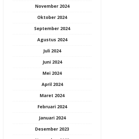
November 2024
Oktober 2024
September 2024
Agustus 2024
Juli 2024
Juni 2024
Mei 2024
April 2024
Maret 2024
Februari 2024
Januari 2024
Desember 2023