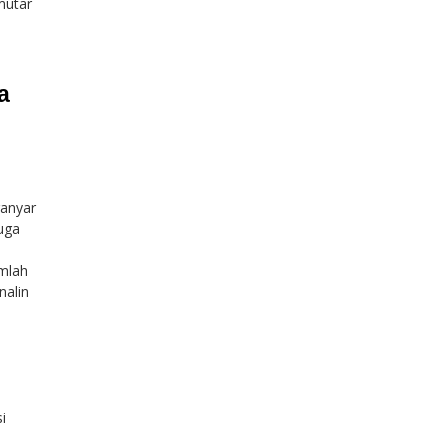
mutar
a
ranyar
uga
umlah
nalin
i