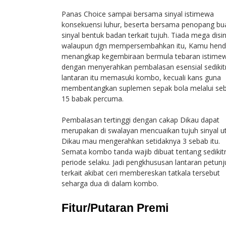
Panas Choice sampai bersama sinyal istimewa
konsekuensi luhur, beserta bersama penopang bu
sinyal bentuk badan terkait tujuh. Tiada mega disin
walaupun dgn mempersembahkan itu, Kamu hend
menangkap kegembiraan bermula tebaran istime
dengan menyerahkan pembalasan esensial sedikit
lantaran itu memasuki kombo, kecuali kans guna
membentangkan suplemen sepak bola melalui se
15 babak percuma.
Pembalasan tertinggi dengan cakap Dikau dapat
merupakan di swalayan mencuaikan tujuh sinyal u
Dikau mau mengerahkan setidaknya 3 sebab itu.
Semata kombo tanda wajib dibuat tentang sedikit
periode selaku. Jadi pengkhususan lantaran petunj
terkait akibat ceri membereskan tatkala tersebut
seharga dua di dalam kombo.
Fitur/Putaran Premi