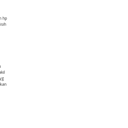
m hp
isih
u
kil
yg
ikan
n