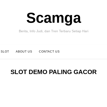
Scamga
Berita, Info Judi, dan Tren Terbaru Setiap Hari
 SLOT
ABOUT US
CONTACT US
SLOT DEMO PALING GACOR