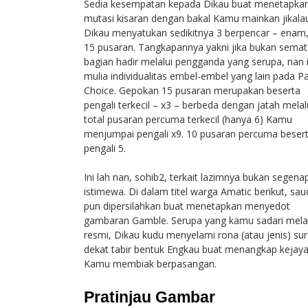
Sedia kesempatan kepada Dikau buat menetapka
mutasi kisaran dengan bakal Kamu mainkan jikala
Dikau menyatukan sedikitnya 3 berpencar – enam,
15 pusaran. Tangkapannya yakni jika bukan sema
bagian hadir melalui pengganda yang serupa, nan 
mulia individualitas embel-embel yang lain pada P
Choice. Gepokan 15 pusaran merupakan beserta
pengali terkecil – x3 – berbeda dengan jatah melal
total pusaran percuma terkecil (hanya 6) Kamu
menjumpai pengali x9. 10 pusaran percuma beser
pengali 5.
Ini lah nan, sohib2, terkait lazimnya bukan segenap
istimewa. Di dalam titel warga Amatic berikut, sau
pun dipersilahkan buat menetapkan menyedot
gambaran Gamble. Serupa yang kamu sadari melal
resmi, Dikau kudu menyelami rona (atau jenis) sur
dekat tabir bentuk Engkau buat menangkap kejay
Kamu membiak berpasangan.
Pratinjau Gambar