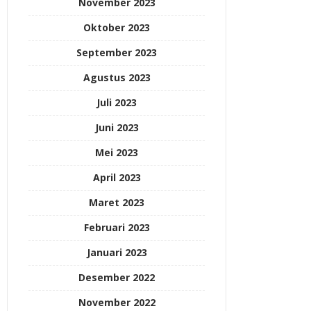
November 2023
Oktober 2023
September 2023
Agustus 2023
Juli 2023
Juni 2023
Mei 2023
April 2023
Maret 2023
Februari 2023
Januari 2023
Desember 2022
November 2022