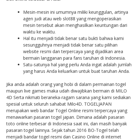
Mesin-mesin ini umumnya miliki keunggulan, artinya
agen judi atau web slot88 yang mengoperasikan
mesin tersebut akan menghasilkan keuntungan dari
waktu ke waktu.
Hal itu menjadi tidak benar satu bukti bahwa kami
sesungguhnya menjadi tidak benar satu pilihan
website resmi dan terpercaya yang dijadikan area
bermain langganan para fans taruhan di Indonesia.
Satu-satunya hal yang perlu Anda ingat adalah jumlah
yang harus Anda keluarkan untuk buat taruhan Anda.
Jika anda adalah orang yang hobi di dalam permainan togel
maupun live games maka udah diwajibkan bermain di MILO
4D Serta nikmati beraneka-ragam sarana yang kami sediakan
spesial untuk seluruh sahabat Milo4D. TOGELJAPAN
merupakan web bandar Togel Online resmi terpercaya yang
menawarkan pasaran togel japan. Dimana adalah pasaran
toto online terbesar di Indonesia saat ini, dan masih banyak
pasaran togel lainnya. Sejak tahun 2016 BO-Togel telah
menjadi bandar togel resmi dan Casino Online di internet