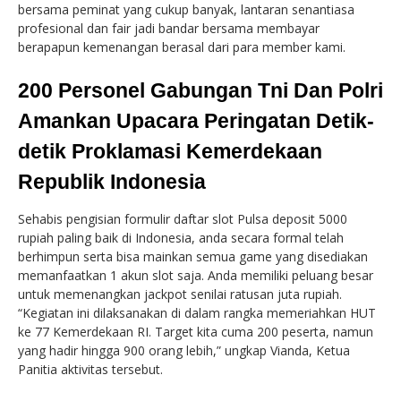
bersama peminat yang cukup banyak, lantaran senantiasa
profesional dan fair jadi bandar bersama membayar
berapapun kemenangan berasal dari para member kami.
200 Personel Gabungan Tni Dan Polri
Amankan Upacara Peringatan Detik-
detik Proklamasi Kemerdekaan
Republik Indonesia
Sehabis pengisian formulir daftar slot Pulsa deposit 5000
rupiah paling baik di Indonesia, anda secara formal telah
berhimpun serta bisa mainkan semua game yang disediakan
memanfaatkan 1 akun slot saja. Anda memiliki peluang besar
untuk memenangkan jackpot senilai ratusan juta rupiah.
“Kegiatan ini dilaksanakan di dalam rangka memeriahkan HUT
ke 77 Kemerdekaan RI. Target kita cuma 200 peserta, namun
yang hadir hingga 900 orang lebih,” ungkap Vianda, Ketua
Panitia aktivitas tersebut.