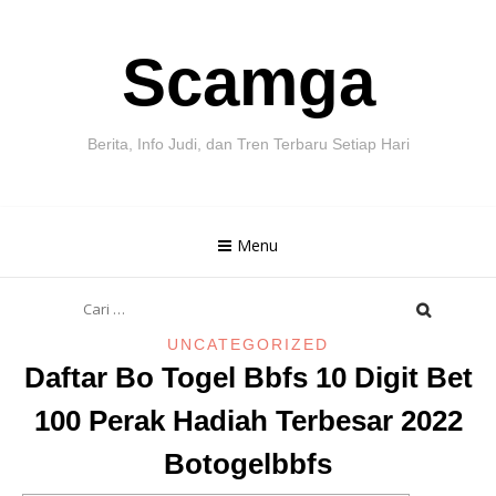
Skip
Scamga
to
content
Berita, Info Judi, dan Tren Terbaru Setiap Hari
Menu
Cari
untuk:
UNCATEGORIZED
Daftar Bo Togel Bbfs 10 Digit Bet
100 Perak Hadiah Terbesar 2022
Botogelbbfs