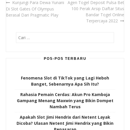
Kunjungi Para Dewa Yunani
Agen Togel Deposit Pulsa Bet
Navigasi
100 Perak Arsip Daftar Situs
Di Slot Gates Of Olympus
pos
Bandar Togel Online
Berasal Dari Pragmatic Play
Terpercaya 2022
Cari
untuk:
POS-POS TERBARU
Fenomena Slot di TikTok yang Lagi Heboh
Banget, Sebenarnya Apa Sih Itu?
Rahasia Pemain Cerdas: Akun Pro Kamboja
Gampang Menang Maxwin yang Bikin Dompet
Nambah Terus
Apakah Slot Jimi Hendrix dari Netent Layak
Dicoba? Ulasan Netent Jimi Hendrix yang Bikin
Penasaran