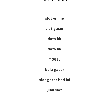
LATEST NEWS
slot online
slot gacor
data hk
data hk
TOGEL
bola gacor
slot gacor hari ini
Judi slot