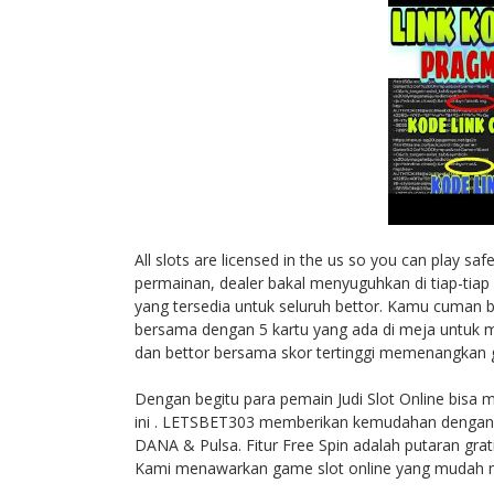
All slots are licensed in the us so you can play saf
permainan, dealer bakal menyuguhkan di tiap-tiap
yang tersedia untuk seluruh bettor. Kamu cuman b
bersama dengan 5 kartu yang ada di meja untuk me
dan bettor bersama skor tertinggi memenangkan 
Dengan begitu para pemain Judi Slot Online bisa m
ini . LETSBET303 memberikan kemudahan dengan 
DANA & Pulsa. Fitur Free Spin adalah putaran grat
Kami menawarkan game slot online yang mudah m