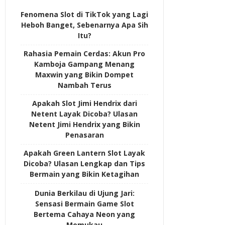
Fenomena Slot di TikTok yang Lagi
Heboh Banget, Sebenarnya Apa Sih
Itu?
Rahasia Pemain Cerdas: Akun Pro
Kamboja Gampang Menang
Maxwin yang Bikin Dompet
Nambah Terus
Apakah Slot Jimi Hendrix dari
Netent Layak Dicoba? Ulasan
Netent Jimi Hendrix yang Bikin
Penasaran
Apakah Green Lantern Slot Layak
Dicoba? Ulasan Lengkap dan Tips
Bermain yang Bikin Ketagihan
Dunia Berkilau di Ujung Jari:
Sensasi Bermain Game Slot
Bertema Cahaya Neon yang
Memukau