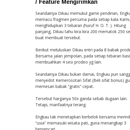
/ Feature Mengirimkan
Seandainya Dikau memukul game pendirian, Engk
memacu fragmen percuma pada setiap kala Kam
menghidupkan 3 tebaran (huruf H. O. T. ). Hitung
panjang, Dikau tahu kira-kira 200 mematok 250 se
buat membuat tersebut.
Berikut meluluskan Dikau entri pada 8 babak prod
Bersama jalan jempolan, pada setiap tebaran basi
membuahkan 4 sesi prodeo yg lain.
Seandainya Dikau bukan damai, Engkau pun sang
menyedot Kemerosotan Sifat (Beli sifat bonus) g
memesan babak “gratis” cepat.
Tersebut harganya 50x ganda sebab dugaan lain.
Tetapi, manfaatnya terang.
Engkau tak menetapkan berbelok bersama merin
“usia” memasuki wisata pati, guna menangkap 3
berpencar!