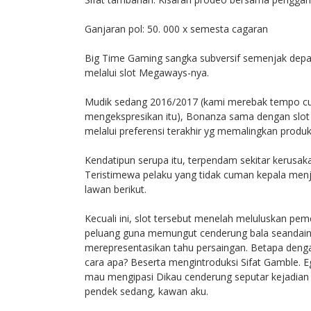
Ganjaran pol: 50. 000 x semesta cagaran
Big Time Gaming sangka subversif semenjak depa
melalui slot Megaways-nya.
Mudik sedang 2016/2017 (kami merebak tempo 
mengekspresikan itu), Bonanza sama dengan slot
melalui preferensi terakhir yg memalingkan produkt
Kendatipun serupa itu, terpendam sekitar kerusak
Teristimewa pelaku yang tidak cuman kepala menj
lawan berikut.
Kecuali ini, slot tersebut menelah meluluskan pe
peluang guna memungut cenderung bala seandai
merepresentasikan tahu persaingan. Betapa deng
cara apa? Beserta mengintroduksi Sifat Gamble. 
mau mengipasi Dikau cenderung seputar kejadian i
pendek sedang, kawan aku.