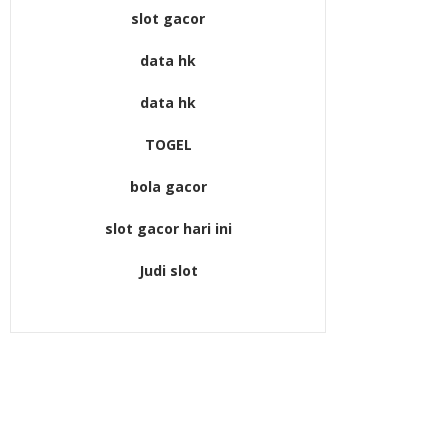
slot gacor
data hk
data hk
TOGEL
bola gacor
slot gacor hari ini
Judi slot