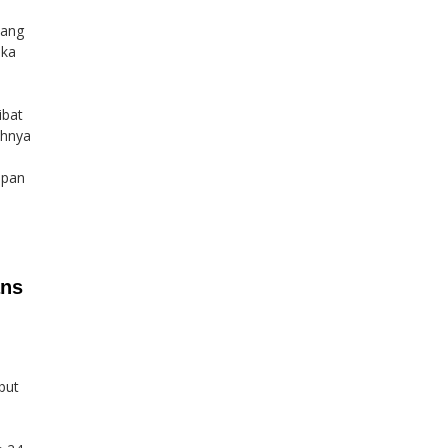
yang
aka
ibat
ahnya
u
mpan
ans
but