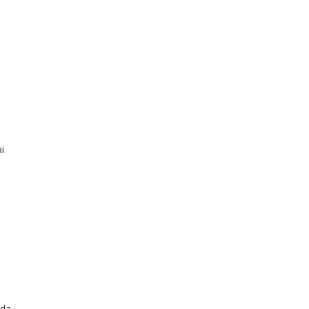
i
nda