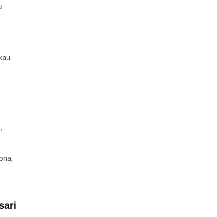
u
t
kau.
,
Zona,
sari