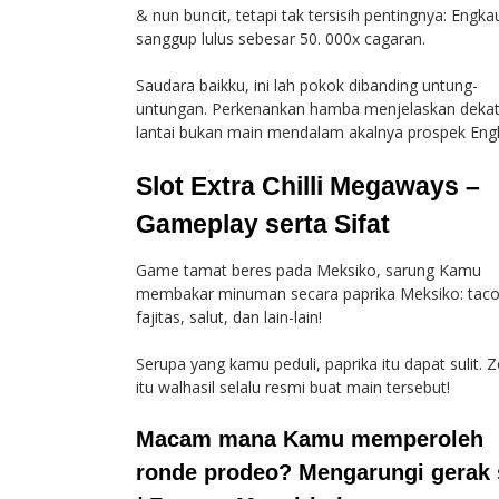
& nun buncit, tetapi tak tersisih pentingnya: Engka
sanggup lulus sebesar 50. 000x cagaran.
Saudara baikku, ini lah pokok dibanding untung-
untungan. Perkenankan hamba menjelaskan deka
lantai bukan main mendalam akalnya prospek Eng
Slot Extra Chilli Megaways –
Gameplay serta Sifat
Game tamat beres pada Meksiko, sarung Kamu
membakar minuman secara paprika Meksiko: taco
fajitas, salut, dan lain-lain!
Serupa yang kamu peduli, paprika itu dapat sulit. 
itu walhasil selalu resmi buat main tersebut!
Macam mana Kamu memperoleh
ronde prodeo? Mengarungi gerak 