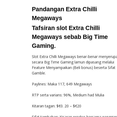
Pandangan Extra Chilli
Megaways
Tafsiran slot Extra Chilli
Megaways sebab Big Time
Gaming.
Slot Extra Chilli Megaways benar-benar menyerupa
secara Big Time Gaming lamun dipasang melalui
Feature Menyampaikan (Beli bonus) beserta Sifat
Gamble.
Paylines: Maka 117, 649 Megaways
RTP serta varians: 96%, Medium had Mulia
Kitaran tagan: $€0. 20 – $€20
Sifat tambahan: Kisaran prodeo bersama pengga