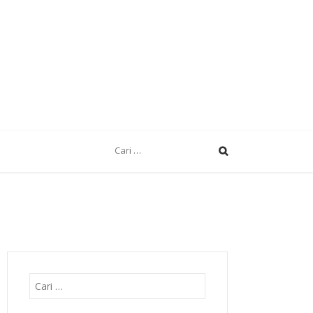
Cari
untuk:
Cari
untuk: