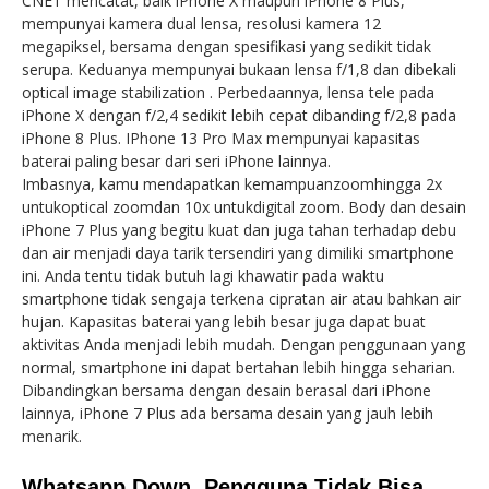
CNET mencatat, baik iPhone X maupun iPhone 8 Plus,
mempunyai kamera dual lensa, resolusi kamera 12
megapiksel, bersama dengan spesifikasi yang sedikit tidak
serupa. Keduanya mempunyai bukaan lensa f/1,8 dan dibekali
optical image stabilization . Perbedaannya, lensa tele pada
iPhone X dengan f/2,4 sedikit lebih cepat dibanding f/2,8 pada
iPhone 8 Plus. IPhone 13 Pro Max mempunyai kapasitas
baterai paling besar dari seri iPhone lainnya.
Imbasnya, kamu mendapatkan kemampuanzoomhingga 2x
untukoptical zoomdan 10x untukdigital zoom. Body dan desain
iPhone 7 Plus yang begitu kuat dan juga tahan terhadap debu
dan air menjadi daya tarik tersendiri yang dimiliki smartphone
ini. Anda tentu tidak butuh lagi khawatir pada waktu
smartphone tidak sengaja terkena cipratan air atau bahkan air
hujan. Kapasitas baterai yang lebih besar juga dapat buat
aktivitas Anda menjadi lebih mudah. Dengan penggunaan yang
normal, smartphone ini dapat bertahan lebih hingga seharian.
Dibandingkan bersama dengan desain berasal dari iPhone
lainnya, iPhone 7 Plus ada bersama desain yang jauh lebih
menarik.
Whatsapp Down, Pengguna Tidak Bisa