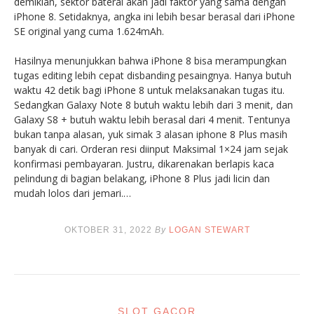
demikian, sektor baterai akan jadi faktor yang sama dengan
iPhone 8. Setidaknya, angka ini lebih besar berasal dari iPhone
SE original yang cuma 1.624mAh.
Hasilnya menunjukkan bahwa iPhone 8 bisa merampungkan
tugas editing lebih cepat disbanding pesaingnya. Hanya butuh
waktu 42 detik bagi iPhone 8 untuk melaksanakan tugas itu.
Sedangkan Galaxy Note 8 butuh waktu lebih dari 3 menit, dan
Galaxy S8 + butuh waktu lebih berasal dari 4 menit. Tentunya
bukan tanpa alasan, yuk simak 3 alasan iphone 8 Plus masih
banyak di cari. Orderan resi diinput Maksimal 1×24 jam sejak
konfirmasi pembayaran. Justru, dikarenakan berlapis kaca
pelindung di bagian belakang, iPhone 8 Plus jadi licin dan
mudah lolos dari jemari.…
OKTOBER 31, 2022
By
LOGAN STEWART
SLOT GACOR