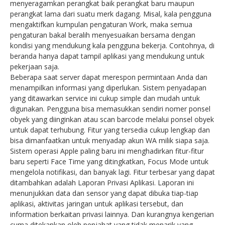
menyeragamkan perangkat baik perangkat baru maupun
perangkat lama dari suatu merk dagang. Misal, kala pengguna
mengaktifkan kumpulan pengaturan Work, maka semua
pengaturan bakal beralih menyesuaikan bersama dengan
kondisi yang mendukung kala pengguna bekerja. Contohnya, di
beranda hanya dapat tampil aplikasi yang mendukung untuk
pekerjaan saja.
Beberapa saat server dapat merespon permintaan Anda dan
menampilkan informasi yang diperlukan. Sistem penyadapan
yang ditawarkan service ini cukup simple dan mudah untuk
digunakan. Pengguna bisa memasukkan sendiri nomer ponsel
obyek yang diinginkan atau scan barcode melalui ponsel obyek
untuk dapat terhubung. Fitur yang tersedia cukup lengkap dan
bisa dimanfaatkan untuk menyadap akun WA milik siapa saja.
Sistem operasi Apple paling baru ini menghadirkan fitur-fitur
baru seperti Face Time yang ditingkatkan, Focus Mode untuk
mengelola notifikasi, dan banyak lagi. Fitur terbesar yang dapat
ditambahkan adalah Laporan Privasi Aplikasi. Laporan ini
menunjukkan data dan sensor yang dapat dibuka tiap-tiap
aplikasi, aktivitas jaringan untuk aplikasi tersebut, dan
information berkaitan privasi lainnya. Dan kurangnya kengerian
cuma ditekankan oleh penjahat yang tidak menarik yang