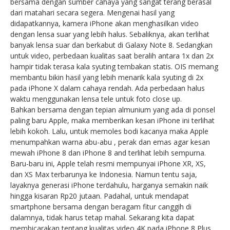
bersama dengan sumber cahaya yang sangat terang berasal
dari matahari secara segera. Mengenai hasil yang
didapatkannya, kamera iPhone akan menghasilkan video
dengan lensa suar yang lebih halus. Sebaliknya, akan terlihat
banyak lensa suar dan berkabut di Galaxy Note 8. Sedangkan
untuk video, perbedaan kualitas saat beralih antara 1x dan 2x
hampir tidak terasa kala syuting tembakan statis. OIS memang
membantu bikin hasil yang lebih menarik kala syuting di 2x
pada iPhone X dalam cahaya rendah. Ada perbedaan halus
waktu menggunakan lensa tele untuk foto close up.
Bahkan bersama dengan tepian almunium yang ada di ponsel
paling baru Apple, maka memberikan kesan iPhone ini terlihat
lebih kokoh. Lalu, untuk memoles bodi kacanya maka Apple
menumpahkan warna abu-abu , perak dan emas agar kesan
mewah iPhone 8 dan iPhone 8 and terlihat lebih sempurna.
Baru-baru ini, Apple telah resmi mempunyai iPhone XR, XS,
dan XS Max terbarunya ke Indonesia. Namun tentu saja,
layaknya generasi iPhone terdahulu, harganya semakin naik
hingga kisaran Rp20 jutaan. Padahal, untuk mendapat
smartphone bersama dengan beragam fitur canggih di
dalamnya, tidak harus tetap mahal. Sekarang kita dapat
membicarakan tentang kualitas video 4K pada iPhone 8 Plus.