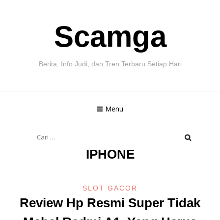
Skip
Scamga
to
content
Berita, Info Judi, dan Tren Terbaru Setiap Hari
Menu
Cari
untuk:
IPHONE
SLOT GACOR
Review Hp Resmi Super Tidak