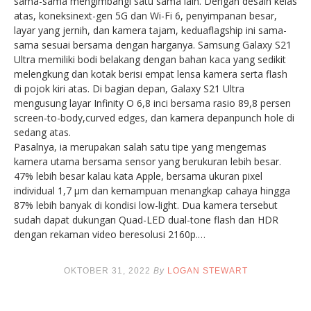
sama-sama mengimbangi satu sama lain. Dengan desain kelas
atas, koneksinext-gen 5G dan Wi-Fi 6, penyimpanan besar,
layar yang jernih, dan kamera tajam, keduaflagship ini sama-
sama sesuai bersama dengan harganya. Samsung Galaxy S21
Ultra memiliki bodi belakang dengan bahan kaca yang sedikit
melengkung dan kotak berisi empat lensa kamera serta flash
di pojok kiri atas. Di bagian depan, Galaxy S21 Ultra
mengusung layar Infinity O 6,8 inci bersama rasio 89,8 persen
screen-to-body,curved edges, dan kamera depanpunch hole di
sedang atas.
Pasalnya, ia merupakan salah satu tipe yang mengemas
kamera utama bersama sensor yang berukuran lebih besar.
47% lebih besar kalau kata Apple, bersama ukuran pixel
individual 1,7 μm dan kemampuan menangkap cahaya hingga
87% lebih banyak di kondisi low-light. Dua kamera tersebut
sudah dapat dukungan Quad-LED dual-tone flash dan HDR
dengan rekaman video beresolusi 2160p.…
OKTOBER 31, 2022
By
LOGAN STEWART