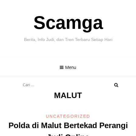
Skip
Scamga
to
content
Berita, Info Judi, dan Tren Terbaru Setiap Hari
Menu
Cari
untuk:
MALUT
UNCATEGORIZED
Polda di Malut Bertekad Perangi